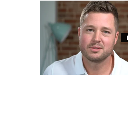
n, sondern
t-