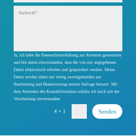
=
Senden
4 + 1